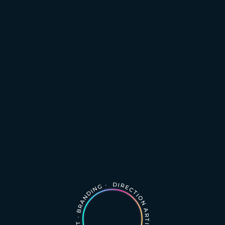
DIRECTION ARTISTIQUE · GRAPHISME · ART · BRANDING ·