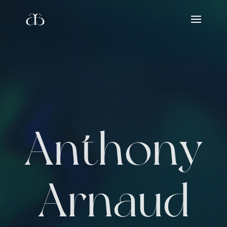
A
n
t
h
o
n
y
A
r
n
a
u
d